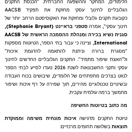
הלימודים, המחקר וההשפעה החברתית. "הכנסת התקנים
הגלובליים לחינוך עסקי מחזקת את תפקיד AACSB
כקובע
ת
תקנים גלובלי ומחזקת את
האקוסיסטם
הרחב יותר של
חינוך עסקי"
,
אמרה
סטפני
בראיינט
(
Stephanie Bryant
)
,
סגנית נשיא בכירה ו
מנהלת
ההסמכה הראשית של AACSB
International
, וציינה כי עבור בתי הספר, הטיוטות מספקות
"מסגרת ברורה
וניתנת להתאמה להדגמת איכות
"
ול"האצת
שיפור מתמיד"
.
התקנים הגלובליים החדשים לחינוך
עסקי ותקני החשבונאות לשנת 2026 נועדו לסייע לבתי הספר
לנווט בצרכים
מתפתחים
של הלומדים,
שיבושים
בכוח העבודה
ובשינויים טכנולוגיים מהירים, תוך שמירה על רף איכות ושיפור
מתמשך ברמה עולמית עקבית.
מה
כתוב
בטיוטות החשיפה
טיוטת התקנים מדגישה
איכות מונחית משימה וממוקדת
תוצאות
בשלושה תחומים מרכזיים: