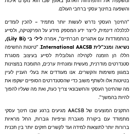
ומשקפת את התפתחות הארגון באופן שבו הוא מקדם איכות
והשפעה בחינוך עסקי ברחבי העולם.
"החינוך העסקי
נדרש
לעשות יותר
מתמיד
– להכין לומדים
לכלכלה דינמית, לייצר ידע
המספק מידע על הפרקטיקה
,
ולסייע
בהתמודדות עם אתגרים חברתיים
"
,
אמרה
לילי בי
(
Lily Bi
)
,
נשיאה ומנכ"לית AACSB
International
. "טיוטות החשיפה
הללו הן הזמנה לקהילה הגלובלית לסייע בעיצוב מסגרת
סטנדרטים מודרנית, מעשית ומונחית ערכים, התומכת במצוינות
במגוון משימות והקשרים. אנו מעודדים את בעלי העניין לעיין
בטיוטות אלו ולשתף משוב כדי שהסטנדרטים הסופיים ישקפו את
מה
שהחינוך העסקי והחשבונאי
צריך כעת,
ואת מה שעליו להפוך
להיות בהמשך
".
התקנים המוצעים של AACSB מגיעים ברגע שבו חינוך עסקי
מתמודד עם ביקורת מוגברת וציפיות
גוברות
, החל מראיות
ברורות יותר לתוצאות למידה ועד
לקשרים
חזקים יותר בין תכנית