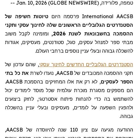
טמפה, פלורידה, Jan. 10, 2026 (GLOBE NEWSWIRE) --
AACSB
International
פרסמה היום
טיוטות חשיפה של
הסטנדרטים
הגלובליים הראשונים
שלה
לחינוך עסקי
ותקני
ההסמכה
ב
חשבונאות לשנת 2026,
ומזמינה לקבל
משוב
מבתי ספר
למנהל עסקים
, סגל, סטודנטים, מעסיקים, אגודות
לה
שכלה גבוהה ובעלי עניין נוספים ברחבי העולם.
הסטנדרטים הגלובליים החדשים לחינוך עסקי
, שהם עדכון של
תקני ההסמכה המכובדים של
AACSB
, נועדו לשרת
את כל בתי
הספר לעסקים
, לא רק את אלו המחזיקים בהסמכת
AACSB
.
הם מספקים מסגרת מוכרת עולמית שכל מוסד לימודים יכול
להשתמש בה כדי להנחות פיתוח אסטרטגי, לחזק ביצועים
ולהפגין
השפעה על לומדים, מעסיקים ובעלי עניין בהשכלה
גבוהה.
ההודעה מגיעה עם ציון 110 שנה להיווסד
ה
של
AACSB
,