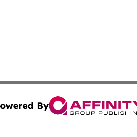
owered By
ubmit Press Release
Terms & Conditions
Copyright/DMCA