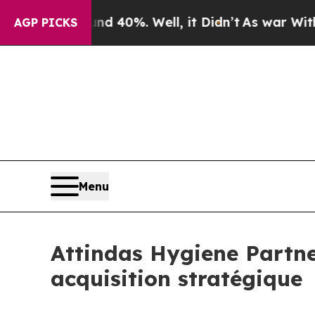
 Around 40%. Well, it Didn’t
As war With Iran D
AGP PICKS
Menu
Attindas Hygiene Partne
acquisition stratégique