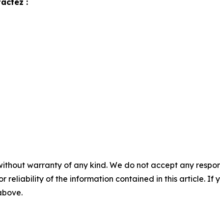
actez :
without warranty of any kind. We do not accept any responsib
r reliability of the information contained in this article. I
 above.