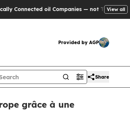
Connected oil Companies — not Taxpayers — the C
View all
Provided by AGP
Share
urope grâce à une