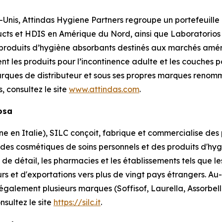
-Unis, Attindas Hygiene Partners regroupe un portefeuill
cts et HDIS en Amérique du Nord, ainsi que Laboratorios
 produits d’hygiène absorbants destinés aux marchés amér
ent les produits pour l’incontinence adulte et les couches
rques de distributeur et sous ses propres marques reno
s, consultez le site
www.attindas.com
.
losa
en Italie), SILC conçoit, fabrique et commercialise des p
 des cosmétiques de soins personnels et des produits d'h
de détail, les pharmacies et les établissements tels que les
rs et d'exportations vers plus de vingt pays étrangers. 
 également plusieurs marques (Soffisof, Laurella, Assorbe
nsultez le site
https://silc.it
.