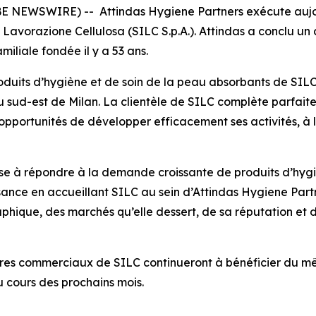
BE NEWSWIRE) -- Attindas Hygiene Partners exécute aujo
a Lavorazione Cellulosa (SILC S.p.A.). Attindas a conclu u
amiliale fondée il y a 53 ans.
roduits d’hygiène et de soin de la peau absorbants de SILC
 sud-est de Milan. La clientèle de SILC complète parfaite
 opportunités de développer efficacement ses activités, à 
se à répondre à la demande croissante de produits d’hygi
ssance en accueillant SILC au sein d’Attindas Hygiene Par
aphique, des marchés qu’elle dessert, de sa réputation et
enaires commerciaux de SILC continueront à bénéficier du 
u cours des prochains mois.