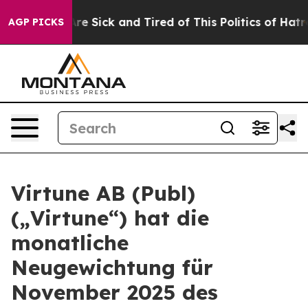
People Are Sick and Tired of This Politics of Hatred”
T
AGP PICKS
Virtune AB (Publ)
(„Virtune“) hat die
monatliche
Neugewichtung für
November 2025 des