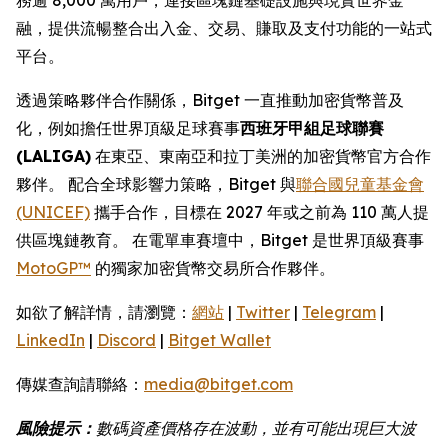
融，提供流暢整合出入金、交易、賺取及支付功能的一站式
平台。
透過策略夥伴合作關係，Bitget 一直推動加密貨幣普及
化，例如擔任世界頂級足球賽事
西班牙甲組足球聯賽
(LALIGA)
在東亞、東南亞和拉丁美洲的加密貨幣官方合作
夥伴。 配合全球影響力策略，Bitget 與
聯合國兒童基金會
(UNICEF)
攜手合作，目標在 2027 年或之前為 110 萬人提
供區塊鏈教育。 在電單車賽壇中，Bitget 是世界頂級賽事
MotoGP™
的獨家加密貨幣交易所合作夥伴。
如欲了解詳情，請瀏覽：
網站
|
Twitter
|
Telegram
|
LinkedIn
|
Discord
|
Bitget Wallet
傳媒查詢請聯絡：
media@bitget.com
風險提示：
數碼資產價格存在波動，並有可能出現巨大波