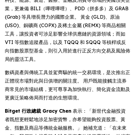
業，更兼備 BILI（嗶哩嗶哩）、PDD（拼多多）及 GRAB
(Grab) 等具增長潛力的國際企業。 黃金 (GLD)、原油
(USO)、銅礦商 (COPX) 及稀土金屬 (REMX) 等商品相關
工具，讓投資者可涉足影響全球供應鏈的資源領域；而如
VTI 等指數追蹤產品，以及 TQQQ 和 SQQQ 等槓桿或反
向指數股票型基金，則引入用於進行正反方向交易及風險佈
局的靈活工具。
數碼資產與傳統工具並駕齊驅的統一交易環境，是次推出正
正體現市場對此與日俱增的關注度。 用戶既能接觸主流券
商常見的市場結構，更可尊享為加快執行、簡化資金流動及
更廣泛策略佈局而打造的生態環境。
Bitget 行政總裁 Gracy Chen
表示：「新世代金融投資
者既想更輕鬆地涉足加密貨幣，亦希望能夠投資股票、黃
金、指數及商品等傳統金融服務。」 她補充道：「在未來