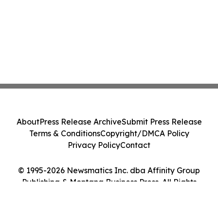
About
Press Release Archive
Submit Press Release
Terms & Conditions
Copyright/DMCA Policy
Privacy Policy
Contact
© 1995-2026 Newsmatics Inc. dba Affinity Group
Publishing & Montana Business Press. All Rights
Reserved.
Cookie Settings / Your Privacy Choices