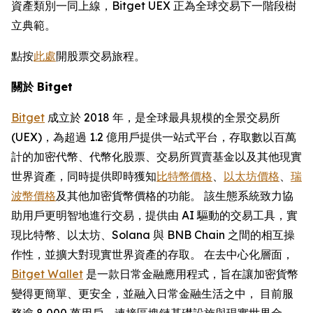
資產類別一同上線，Bitget UEX 正為全球交易下一階段樹
立典範。
點按
此處
開股票交易旅程。
關於 Bitget
Bitget
成立於 2018 年，是全球最具規模的全景交易所
(UEX)，為超過 1.2 億用戶提供一站式平台，存取數以百萬
計的加密代幣、代幣化股票、交易所買賣基金以及其他現實
世界資產，同時提供即時獲知
比特幣價格
、
以太坊價格
、
瑞
波幣價格
及其他加密貨幣價格的功能。 該生態系統致力協
助用戶更明智地進行交易，提供由 AI 驅動的交易工具，實
現比特幣、以太坊、Solana 與 BNB Chain 之間的相互操
作性，並擴大對現實世界資產的存取。 在去中心化層面，
Bitget Wallet
是一款日常金融應用程式，旨在讓加密貨幣
變得更簡單、更安全，並融入日常金融生活之中， 目前服
務逾 8,000 萬用戶，連接區塊鏈基礎設施與現實世界金